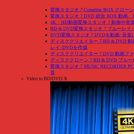
変換スタジオ 7 Complete BOX
クローン
変換スタジオ 7 DVD 総合 BOX
動画、
4K・HD動画変換スタジオ 7
動画や音
BD & DVD変換スタジオ 7
ブルーレイ･
DVD変換スタジオ 7
DVDを動画･音楽
ディスククリエイター 7 BD & DVD
動
レイ･DVDを作成
ディスククリエイター 7 DVD
動画ファ
ディスククローン 7 BD & DVD
ブルー
変換スタジオ 7 MUSIC RECORDER
P
音
Video to BD/DVD X