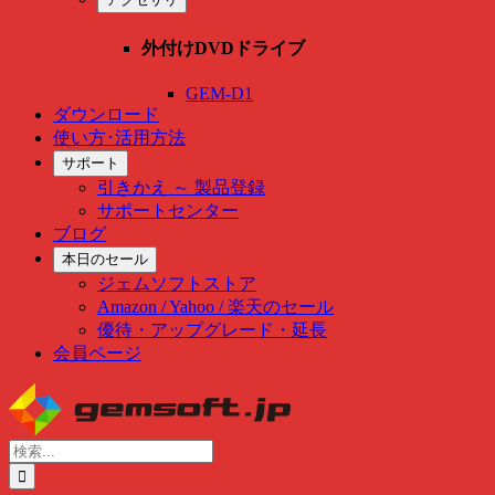
外付けDVDドライブ
GEM-D1
ダウンロード
使い方･活用方法
サポート
引きかえ ～ 製品登録
サポートセンター
ブログ
本日のセール
ジェムソフトストア
Amazon / Yahoo / 楽天のセール
優待・アップグレード・延長
会員ページ
Skip
to
content
検
索
…