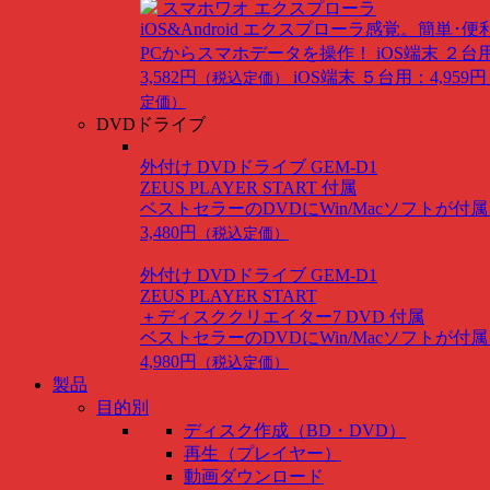
スマホワオ エクスプローラ
iOS&Android
エクスプローラ感覚。簡単･便
PCからスマホデータを操作！
iOS端末 ２台
3,582円
iOS端末 ５台用：4,959円
（税込定価）
定価）
DVDドライブ
外付け DVDドライブ GEM-D1
ZEUS PLAYER START 付属
ベストセラーのDVDにWin/Macソフトが付
3,480円
（税込定価）
外付け DVDドライブ GEM-D1
ZEUS PLAYER START
＋ディスククリエイター7 DVD 付属
ベストセラーのDVDにWin/Macソフトが付
4,980円
（税込定価）
製品
目的別
ディスク作成（BD・DVD）
再生（プレイヤー）
動画ダウンロード