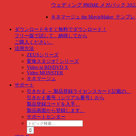
ウェディング PRIME メガパック 202
キネマージュ the MovieMaker
テンプレ
ダウンロード
今すぐ無料でダウンロード！
フリー版で試して、納得してから
ご購入ください。
活用方法
ZEUSシリーズ
変換スタジオ7 シリーズ
Video to BD/DVD X
Video MONSTER
キネマージュ
サポート
引きかえ ～ 製品登録
ライセンスカード記載の、
引きかえ番号（シリアル番号）から
製品登録コードを入手、
製品画面から登録します。
サポートセンター
ト
ピ
ッ