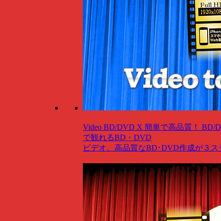
Video BD/DVD X
簡単で高品質！ BD/
で観れるBD・DVD
ビデオ。高品質なBD･DVD作成が３