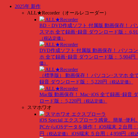
2025年 新作
ALL★Recorder（オールレコーダー）
ALL★Recorder
BD・DVD作成ソフト 付属版
動画保存！ パ
スマホ 全て録画･録音
ダウンロード版： 6,91
（税込定価）
ALL★Recorder
DVD作成ソフト 付属版
動画保存！ パソコン
ホ 全て録画･録音
ダウンロード版： 5,904円
価）
ALL★Recorder
（標準版）
動画保存！ パソコン･スマホ 全
録音
ダウンロード版： 5,220円
（税込定価）
ALL★Recorder
Mac版
動画保存！ Mac･iOS 全て録画･録音
ロード版： 5,220円
（税込定価）
スマホワオ
スマホワオ エクスプローラ
iOS Special
エクスプローラ感覚。簡単･便利
PCからiOSデータを操作！
iOS端末 ２台用：3
円
iOS端末 ５台用：4,959円
（税込定価）
（税