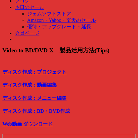
ブログ
ク
本日のセール
検
ジェムソフトストア
索
Amazon・Yahoo・楽天のセール
…
優待・アップグレード・延長
会員ページ
Video to BD/DVD X 製品活用方法(Tips)
ディスク作成：プロジェクト
ディスク作成：動画編集
ディスク作成：メニュー編集
ディスク作成：BD・DVD作成
Web動画 ダウンロード