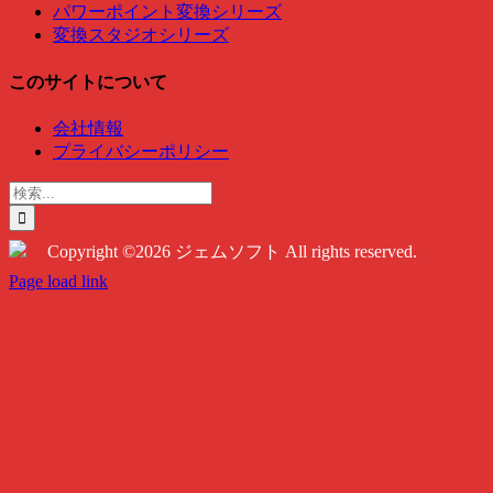
パワーポイント変換シリーズ
変換スタジオシリーズ
このサイトについて
会社情報
プライバシーポリシー
検
索
…
Copyright ©2026 ジェムソフト All rights reserved.
Twitter
Instagram
Facebook
Page load link
Go
to
Top